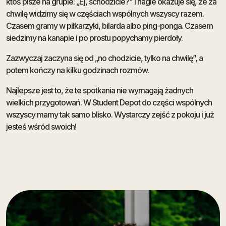
ktoś pisze na grupie: „Ej, schodzicie?” i nagle okazuje się, że za
chwilę widzimy się w częściach wspólnych wszyscy razem.
Czasem gramy w piłkarzyki, bilarda albo ping-ponga. Czasem
siedzimy na kanapie i po prostu popychamy pierdoły.
Zazwyczaj zaczyna się od „no chodzicie, tylko na chwilę”, a
potem kończy na kilku godzinach rozmów.
Najlepsze jest to, że te spotkania nie wymagają żadnych
wielkich przygotowań. W Student Depot do części wspólnych
wszyscy mamy tak samo blisko. Wystarczy zejść z pokoju i już
jesteś wśród swoich!