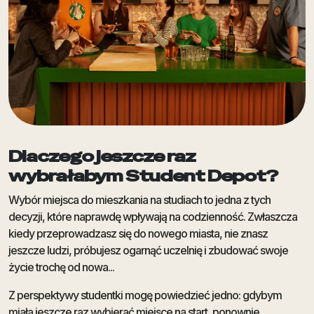
Dlaczego jeszcze raz
wybrałabym Student Depot?
Wybór miejsca do mieszkania na studiach to jedna z tych
decyzji, które naprawdę wpływają na codzienność. Zwłaszcza
kiedy przeprowadzasz się do nowego miasta, nie znasz
jeszcze ludzi, próbujesz ogarnąć uczelnię i zbudować swoje
życie trochę od nowa...
Z perspektywy studentki mogę powiedzieć jedno: gdybym
miała jeszcze raz wybierać miejsce na start, ponownie