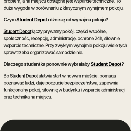
problem, a na miejscu dostępne jest wsparcie techniczne. To
duża wygoda w porównaniu z klasycznym wynajmem pokoju.
Czym
Student Depot
różni się od wynajmu pokoju?
Student Depot
łączy prywatny pokój, części wspólne,
społeczność, recepcję, administrację, ochronę 24h, siłownię i
wsparcie techniczne. Przy zwykłym wynajmie pokoju wiele tych
spraw trzeba organizować samodzielnie.
Dlaczego studentka ponownie wybrałaby
Student Depot
?
Bo
Student Depot
ułatwia start w nowym mieście, pomaga
poznawać ludzi, daje poczucie bezpieczeństwa, zapewnia
funkcjonalny pokój, siłownię w budynku i wsparcie administracji
oraz technika na miejscu.