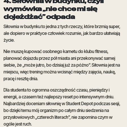
4. Siłownia w budynku, czyli
wymówka „nie chce mi się
dojeżdżać” odpada
Siłownia w budynku to jedna z tych rzeczy, które brzmią super,
ale dopiero w praktyce człowiek rozumie, jak bardzo ułatwiają
życie.
Nie muszę kupować osobnego karnetu do klubu fitness,
planować dojazdu przez pół miasta ani przekonywać samej
siebie, że „może jutro, bo dzisiaj już za późno”. Siłownia jest na
miejscu, więc trening można wcisnąć między zajęcia, naukę,
pracę i resztę dnia.
Dla studenta to ogromna oszczędność czasu, pieniędzy i
energii, a czasem też najlepszy reset po intensywnym dniu.
Najbardziej doceniam siłownię w Student Depot podczas sesji,
bo dzięki temu mój organizm po całym dniu siedzenia na
przysłowiowych „czterech literach”, nie zapomina czym w
ogóle jest ruch.