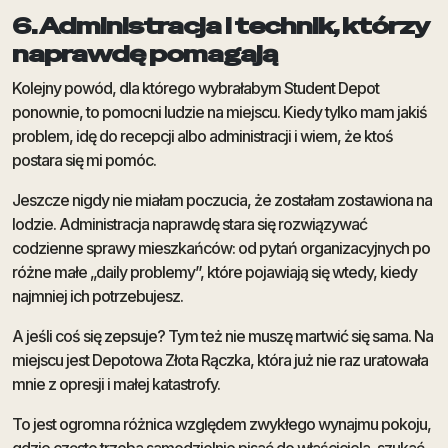
6. Administracja i technik, którzy
naprawdę pomagają
Kolejny powód, dla którego wybrałabym Student Depot
ponownie, to pomocni ludzie na miejscu. Kiedy tylko mam jakiś
problem, idę do recepcji albo administracji i wiem, że ktoś
postara się mi pomóc.
Jeszcze nigdy nie miałam poczucia, że zostałam zostawiona na
lodzie. Administracja naprawdę stara się rozwiązywać
codzienne sprawy mieszkańców: od pytań organizacyjnych po
różne małe „daily problemy”, które pojawiają się wtedy, kiedy
najmniej ich potrzebujesz.
A jeśli coś się zepsuje? Tym też nie muszę martwić się sama. Na
miejscu jest Depotowa Złota Rączka, która już nie raz uratowała
mnie z opresji i małej katastrofy.
To jest ogromna różnica względem zwykłego wynajmu pokoju,
gdzie często trzeba samodzielnie pisać do właściciela, szukać