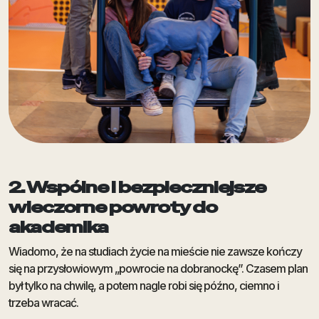
2. Wspólne i bezpieczniejsze
wieczorne powroty do
akademika
Wiadomo, że na studiach życie na mieście nie zawsze kończy
się na przysłowiowym „powrocie na dobranockę”. Czasem plan
był tylko na chwilę, a potem nagle robi się późno, ciemno i
trzeba wracać.