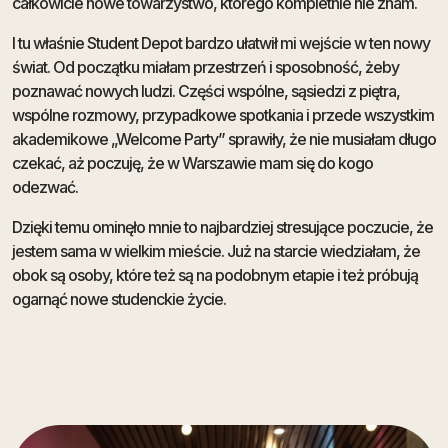
całkowicie nowe towarzystwo, którego kompletnie nie znam.
I tu właśnie Student Depot bardzo ułatwił mi wejście w ten nowy
świat. Od początku miałam przestrzeń i sposobność, żeby
poznawać nowych ludzi. Części wspólne, sąsiedzi z piętra,
wspólne rozmowy, przypadkowe spotkania i przede wszystkim
akademikowe „Welcome Party” sprawiły, że nie musiałam długo
czekać, aż poczuję, że w Warszawie mam się do kogo
odezwać.
Dzięki temu ominęło mnie to najbardziej stresujące poczucie, że
jestem sama w wielkim mieście. Już na starcie wiedziałam, że
obok są osoby, które też są na podobnym etapie i też próbują
ogarnąć nowe studenckie życie.