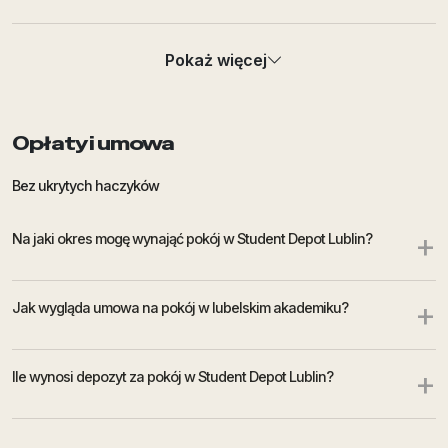
+
Czy mogę wybrać konkretny pokój lub typ pokoju w akademiku?
Pokaż więcej
Czy mogę zamieszkać w pokoju z kolegą, koleżanką albo
+
znajomą osobą?
Opłaty i umowa
Bez ukrytych haczyków
Czy mogę zobaczyć pokój lub akademik przed podpisaniem
+
umowy?
+
Na jaki okres mogę wynająć pokój w Student Depot Lublin?
+
Kiedy mogę się wprowadzić do akademika Student Depot Lublin?
+
Jak wygląda umowa na pokój w lubelskim akademiku?
Czy mogę wybrać termin przyjazdu i odbioru kluczy do mojej
+
lubelskiej bazy?
+
Ile wynosi depozyt za pokój w Student Depot Lublin?
+
Czy mogę zameldować się poza godzinami pracy recepcji?
Kiedy trzeba wpłacić depozyt i opłatę administracyjną?