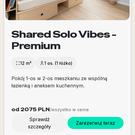
Shared Solo Vibes -
Premium
12 m²
1 os. (1 łóżko)
Pokój 1-os w 2-os mieszkaniu ze wspólną
łazienką i aneksem kuchennym.
od 2075
PLN
/wszystko w cenie
Sprawdź
Zarezerwuj teraz
szczegóły