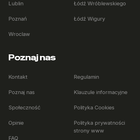
+
Co zrobić, jeśli jestem nowy w mieście i nie znam jeszcze nikogo?
Lublin
Łódź Wróblewskiego
Poznań
Łódź Wigury
Czy w Student Depot Lublin organizowane są wydarzenia dla
+
mieszkańców?
Wroclaw
Poznaj nas
Kontakt
Regulamin
Poznaj nas
Klauzule informacyjne
Społeczność
Polityka Cookies
Opinie
Polityka prywatności
strony www
FAQ