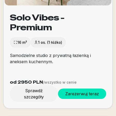
Solo Vibes -
Premium
16 m²
1 os. (1 łóżko)
Samodzielne studio z prywatną łazienką i
aneksem kuchennym.
od 2950
PLN
/wszystko w cenie
Sprawdź
Zarezerwuj teraz
szczegóły