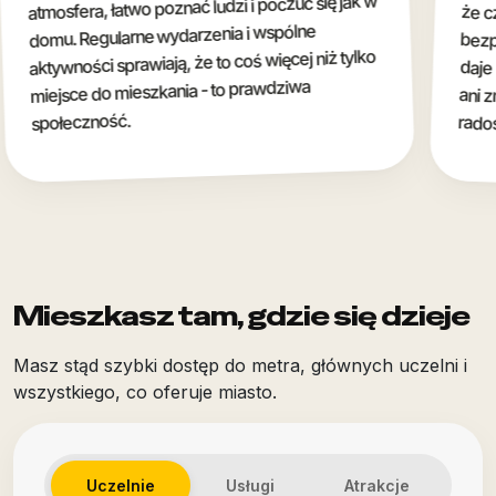
poznać ludzi i poczuć się jak w
 wydarzenia i wspólne
iają, że to coś więcej niż tylko
zkania - to prawdziwa
radości z życia studencki
Mieszkasz tam, gdzie się dzieje
Masz stąd szybki dostęp do metra, głównych uczelni i
wszystkiego, co oferuje miasto.
Uczelnie
Usługi
Atrakcje