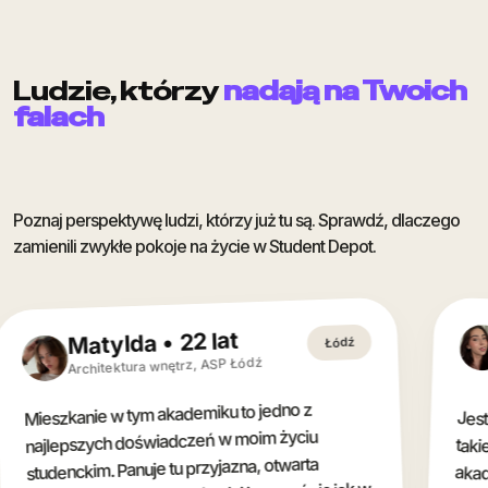
Ludzie, którzy
nadają na Twoich
falach
Poznaj perspektywę ludzi, którzy już tu są. Sprawdź, dlaczego 
zamienili zwykłe pokoje na życie w Student Depot.
Milla • 20 la
 • 22 lat
Łódź
Media design i mar
a wnętrz, ASP Łódź
Ideis
 akademiku to jedno z
Jestem niesamowicie wd
takie miejsce jak Stud
akademiku we Wrocławiu j
że czuję się tu ba
bezpiecznie. Mogę twor
daje mi poczucie rodzin
ani zmartwień w pełni sk
wiadczeń w moim życiu
je tu przyjazna, otwarta