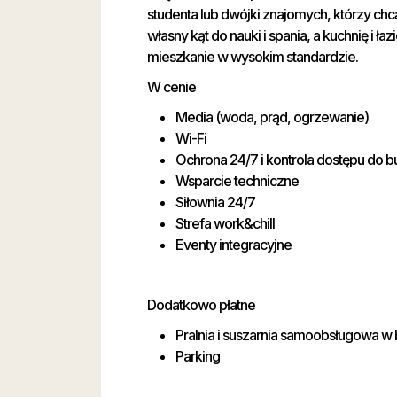
studenta lub dwójki znajomych, którzy chc
własny kąt do nauki i spania, a kuchnię i ł
mieszkanie w wysokim standardzie.
W cenie
Media (woda, prąd, ogrzewanie)
Wi-Fi
Ochrona 24/7 i kontrola dostępu do 
Wsparcie techniczne
Siłownia 24/7
Strefa work&chill
Eventy integracyjne
Dodatkowo płatne
Pralnia i suszarnia samoobsługowa w
Parking