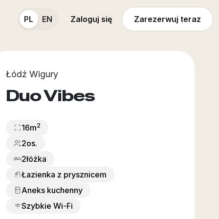
PL
EN
Zaloguj się
Zarezerwuj teraz
Łódź Wigury
Duo Vibes
2
16
m
2os.
2
łóżka
Łazienka z prysznicem
Aneks kuchenny
Szybkie Wi-Fi