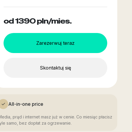
od 1390
pln/mies.
Zarezerwuj teraz
Skontaktuj się
All-in-one price
Media, prąd i internet masz już w cenie. Co miesiąc płacisz
tyle samo, bez dopłat za ogrzewanie.