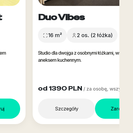
t
Duo Vibes
16 m²
2 os. (2 łóżka)
sem
Studio dla dwojga z osobnymi łóżkami, wspólną ł
aneksem kuchennym.
od 1390 PLN
/ za osobę, wszystko 
uj
Szczegóły
Zarezerw