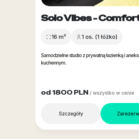
Solo Vibes - Comfor
16 m²
1 os. (1 łóżko)
Samodzielne studio z prywatną łazienką i anek
kuchennym.
od 1800 PLN
/ wszystko w cenie
Szczegóły
Zarezerw