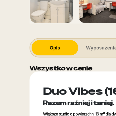
Opis
Wyposażeni
Wszystko w cenie
Duo Vibes (1
Razem raźniej i taniej.
Większe studio o powierzchni 16 m² dla dw