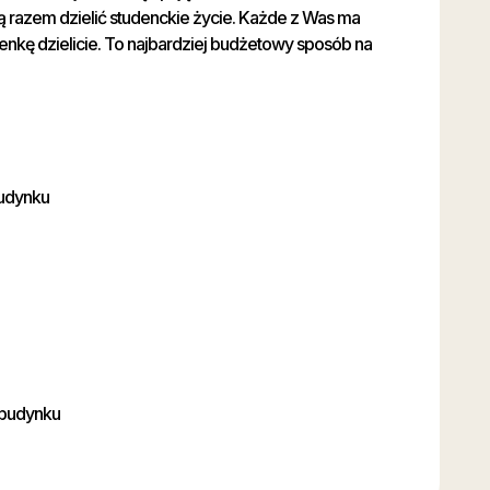
ą razem dzielić studenckie życie. Każde z Was ma
azienkę dzielicie. To najbardziej budżetowy sposób na
budynku
 budynku