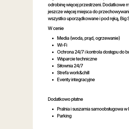
odrobinę więcej przestrzeni. Dodatkowe m
jeszcze więcej miejsca do przechowywania
wszystko uporządkowane i pod ręką, Big
W cenie
Media (woda, prąd, ogrzewanie)
Wi-Fi
Ochrona 24/7 i kontrola dostępu do 
Wsparcie techniczne
Siłownia 24/7
Strefa work&chill
Eventy integracyjne
Dodatkowo płatne
Pralnia i suszarnia samoobsługowa w
Parking