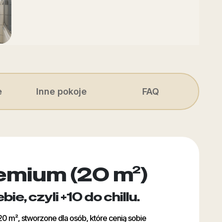
e
Inne pokoje
FAQ
remium (20 m²)
e, czyli +10 do chillu.
20 m², stworzone dla osób, które cenią sobie