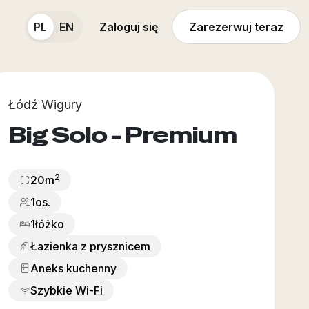
PL
EN
Zaloguj się
Zarezerwuj teraz
Łódź Wigury
Big Solo - Premium
2
20
m
1os.
1
łóżko
Łazienka z prysznicem
Aneks kuchenny
Szybkie Wi-Fi