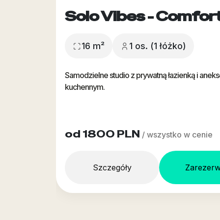
Solo Vibes - Comfor
16 m²
1 os. (1 łóżko)
Samodzielne studio z prywatną łazienką i anek
kuchennym.
od 1800 PLN
/ wszystko w cenie
Szczegóły
Zarezerw