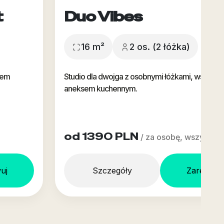
t
Duo Vibes
16 m²
2 os. (2 łóżka)
sem
Studio dla dwojga z osobnymi łóżkami, wspólną ł
aneksem kuchennym.
od 1390 PLN
/ za osobę, wszystko 
uj
Szczegóły
Zarezerw