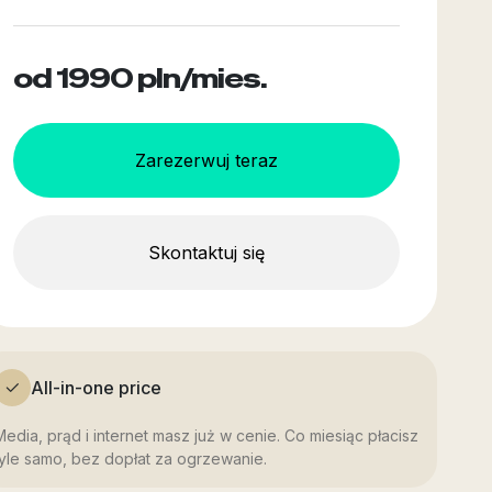
od 1990
pln/mies.
Zarezerwuj teraz
Skontaktuj się
All-in-one price
Media, prąd i internet masz już w cenie. Co miesiąc płacisz
tyle samo, bez dopłat za ogrzewanie.