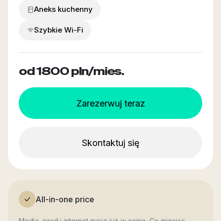
Aneks kuchenny
Szybkie Wi-Fi
od 1800
pln/mies.
Zarezerwuj teraz
Skontaktuj się
All-in-one price
Media, prąd i internet masz już w cenie. Co miesiąc