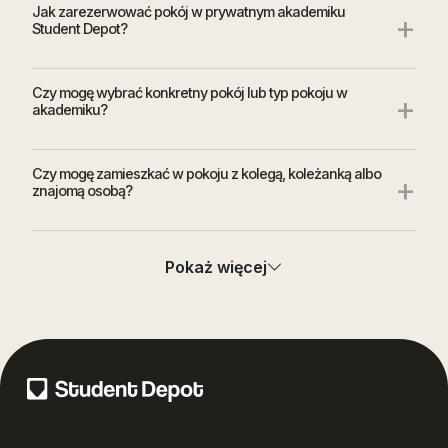
Jak zarezerwować pokój w prywatnym akademiku
+
Student Depot?
Czy mogę wybrać konkretny pokój lub typ pokoju w
+
akademiku?
Czy mogę zamieszkać w pokoju z kolegą, koleżanką albo
+
znajomą osobą?
Czy mogę zobaczyć pokój lub akademik przed
+
Pokaż więcej
podpisaniem umowy?
+
Co dostanę przy odbiorze pokoju?
Co zrobić, jeśli po wprowadzeniu zauważę usterkę w
+
pokoju?