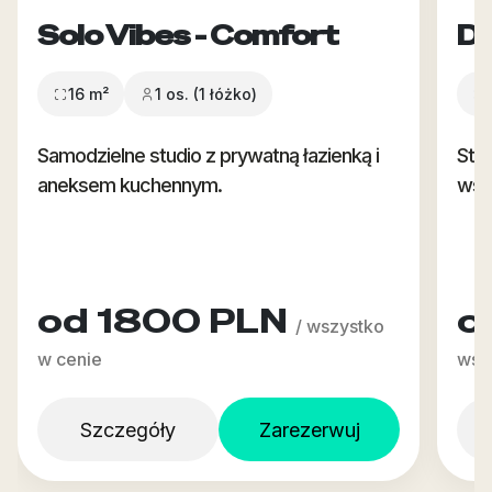
Solo Vibes - Comfort
Du
16 m²
1 os. (1 łóżko)
Samodzielne studio z prywatną łazienką i
Stud
aneksem kuchennym.
wsp
od 1800 PLN
o
/ wszystko
w cenie
wsz
Szczegóły
Zarezerwuj