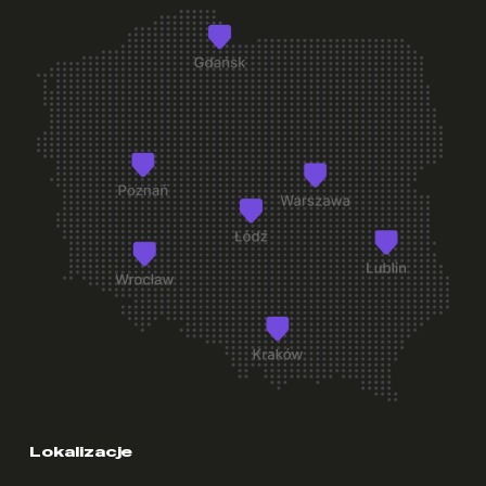
+
Czy mogę zmienić pokój po wprowadzeniu się?
+
Na jaki okres mogę wynająć pokój w Student Depot?
+
Co jest wliczone w cenę pokoju?
+
Czy pokoje w Student Depot są umeblowane?
+
Co znajduje się w wyposażeniu pokoju akademika?
+
Co warto zabrać ze sobą na start?
Lokalizacje