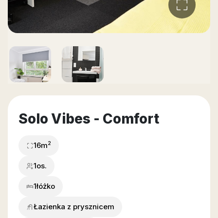
Solo Vibes - Comfort
2
16
m
1os.
1
łóżko
Łazienka z prysznicem