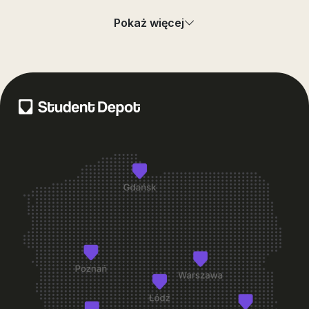
Czy mogę zobaczyć pokój lub akademik przed
+
Pokaż więcej
podpisaniem umowy?
+
Co dostanę przy odbiorze pokoju?
Co zrobić, jeśli po wprowadzeniu zauważę usterkę w
+
pokoju?
+
Czy mogę zmienić pokój po wprowadzeniu się?
+
Na jaki okres mogę wynająć pokój w Student Depot?
+
Co jest wliczone w cenę pokoju?