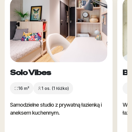
Solo Vibes
Bi
16 m²
1 os. (1 łóżko)
Samodzielne studio z prywatną łazienką i
Wię
aneksem kuchennym.
łaz