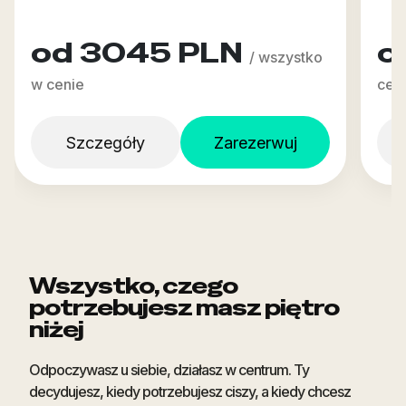
od 3045 PLN
o
/ wszystko
w cenie
cen
Szczegóły
Zarezerwuj
Wszystko, czego
potrzebujesz masz piętro
niżej
Odpoczywasz u siebie, działasz w centrum. Ty
decydujesz, kiedy potrzebujesz ciszy, a kiedy chcesz