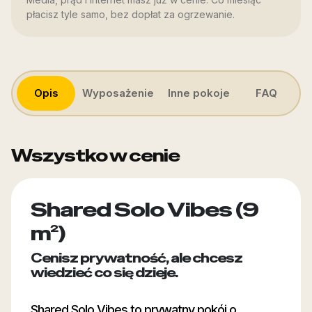
płacisz tyle samo, bez dopłat za ogrzewanie.
Opis
Wyposażenie
Inne pokoje
FAQ
Wszystko w cenie
Shared Solo Vibes (9
m²)
Cenisz prywatność, ale chcesz
wiedzieć co się dzieje.
Shared Solo Vibes to prywatny pokój o