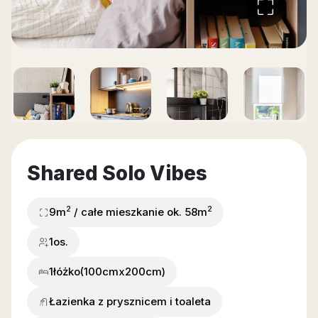
Shared Solo Vibes
2
2
9m
/ całe mieszkanie ok. 58m
1os.
1
łóżko
(100cmx200cm)
Łazienka z prysznicem i toaleta