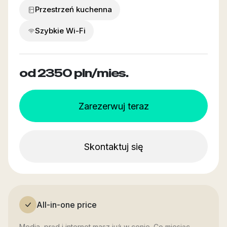
Przestrzeń kuchenna
Szybkie Wi-Fi
od 2350
pln/mies.
Zarezerwuj teraz
Skontaktuj się
All-in-one price
Media, prąd i internet masz już w cenie. Co miesiąc