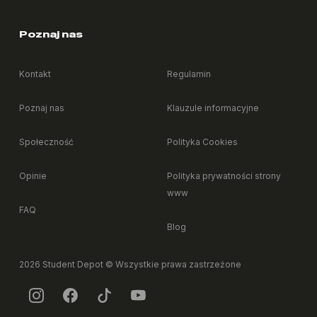
Poznaj nas
Czy mogę palić papierosy w pokoju albo częściach
+
wspólnych?
Kontakt
Regulamin
+
Czy mogę mieszkać ze zwierzęciem?
Poznaj nas
Klauzule informacyjne
Społeczność
Polityka Cookies
+
Czy mogę udekorować pokój po swojemu?
Opinie
Polityka prywatności strony
www
+
Czy mogę przywieźć własne meble?
FAQ
Blog
+
Co zrobić, jeśli coś w pokoju przestanie działać?
2026 Student Depot © Wszystkie prawa zastrzeżone
+
Czy dostępna jest usługa sprzątania pokoju?