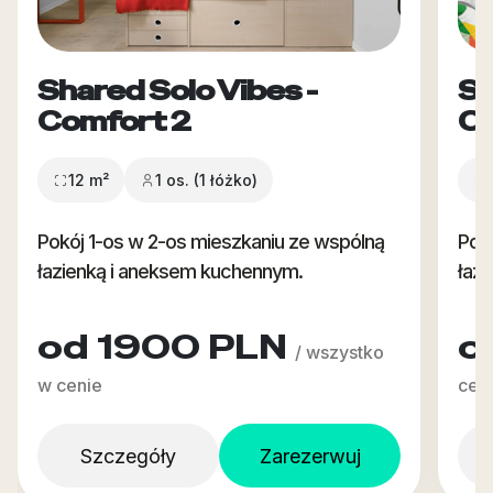
Shared Solo Vibes -
Sh
Comfort 2
Co
12 m²
1 os. (1 łóżko)
Pokój 1-os w 2-os mieszkaniu ze wspólną
Pok
łazienką i aneksem kuchennym.
łaz
od 1900 PLN
o
/ wszystko
w cenie
cen
Szczegóły
Zarezerwuj