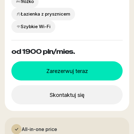
1
łóżko
Łazienka z prysznicem
Szybkie Wi-Fi
od 1900
pln/mies.
Zarezerwuj teraz
Skontaktuj się
All-in-one price