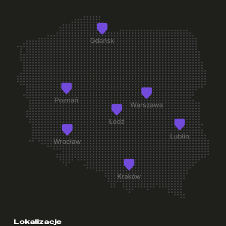
+
Czy mogę zmienić pokój po wprowadzeniu się?
+
Na jaki okres mogę wynająć pokój w Student Depot?
+
Co jest wliczone w cenę pokoju?
+
Czy pokoje w Student Depot są umeblowane?
+
Co znajduje się w wyposażeniu pokoju akademika?
+
Co warto zabrać ze sobą na start?
Lokalizacje