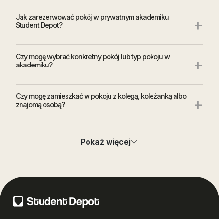
Jak zarezerwować pokój w prywatnym akademiku
+
Student Depot?
Czy mogę wybrać konkretny pokój lub typ pokoju w
+
akademiku?
Czy mogę zamieszkać w pokoju z kolegą, koleżanką albo
+
znajomą osobą?
Czy mogę zobaczyć pokój lub akademik przed
+
Pokaż więcej
podpisaniem umowy?
+
Co dostanę przy odbiorze pokoju?
Co zrobić, jeśli po wprowadzeniu zauważę usterkę w
+
pokoju?