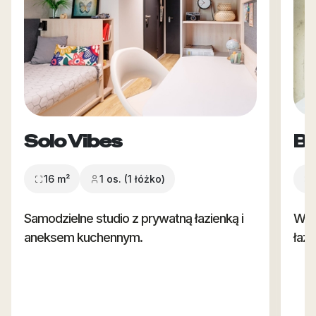
Solo Vibes
Bi
16 m²
1 os. (1 łóżko)
Samodzielne studio z prywatną łazienką i
Wię
aneksem kuchennym.
łaz