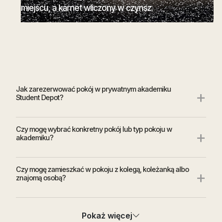
miejscu, a karnet wliczony w czynsz.
Jak zarezerwować pokój w prywatnym akademiku
+
Student Depot?
Czy mogę wybrać konkretny pokój lub typ pokoju w
+
akademiku?
Czy mogę zamieszkać w pokoju z kolegą, koleżanką albo
+
znajomą osobą?
Czy mogę zobaczyć pokój lub akademik przed
+
Pokaż więcej
podpisaniem umowy?