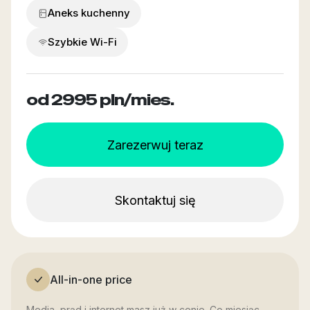
Aneks kuchenny
Szybkie Wi-Fi
od 2995
pln/mies.
Zarezerwuj teraz
Skontaktuj się
All-in-one price
Media, prąd i internet masz już w cenie. Co miesiąc