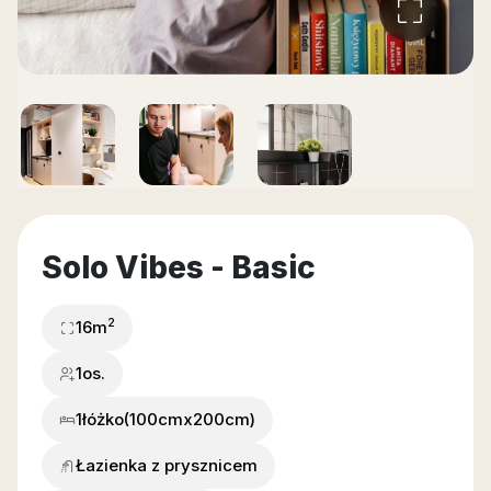
Solo Vibes - Basic
2
16
m
1os.
1
łóżko
(100cmx200cm)
Łazienka z prysznicem