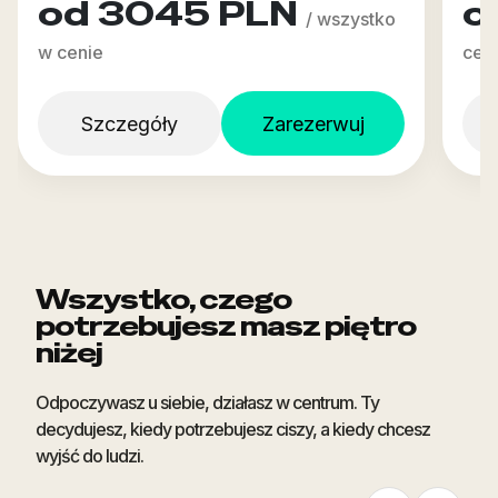
od 3045 PLN
o
/ wszystko
w cenie
cen
Szczegóły
Zarezerwuj
Wszystko, czego
potrzebujesz masz piętro
niżej
Odpoczywasz u siebie, działasz w centrum. Ty
decydujesz, kiedy potrzebujesz ciszy, a kiedy chcesz
wyjść do ludzi.