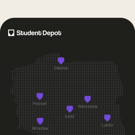
+
Co dostanę przy odbiorze pokoju?
Co zrobić, jeśli po wprowadzeniu zauważę usterkę w
+
pokoju?
+
Czy mogę zmienić pokój po wprowadzeniu się?
+
Na jaki okres mogę wynająć pokój w Student Depot?
+
Co jest wliczone w cenę pokoju?
+
Czy pokoje w Student Depot są umeblowane?