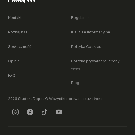
Poznaj nas
Czy mogę palić papierosy w pokoju albo częściach
+
wspólnych?
Kontakt
Regulamin
+
Czy mogę mieszkać ze zwierzęciem?
Poznaj nas
Klauzule informacyjne
Społeczność
Polityka Cookies
+
Czy mogę udekorować pokój po swojemu?
Opinie
Polityka prywatności strony
www
+
Czy mogę przywieźć własne meble?
FAQ
Blog
+
Co zrobić, jeśli coś w pokoju przestanie działać?
2026 Student Depot © Wszystkie prawa zastrzeżone
+
Czy dostępna jest usługa sprzątania pokoju?
+
Czy mogę podnająć pokój, jeśli wyjeżdżam na jakiś czas?