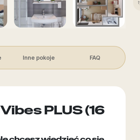
e
Inne pokoje
FAQ
 Vibes PLUS (16
le chcesz wiedzieć co się