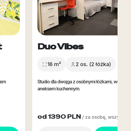
t
Duo Vibes
16 m²
2 os. (2 łóżka)
sem
Studio dla dwojga z osobnymi łóżkami, wspólną ł
aneksem kuchennym.
od 1390 PLN
/ za osobę, wszystko 