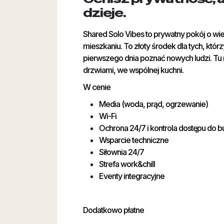
dzieje.
Shared Solo Vibes to prywatny pokój o wi
mieszkaniu. To złoty środek dla tych, któ
pierwszego dnia poznać nowych ludzi. Tu n
drzwiami, we wspólnej kuchni.
W cenie
Media (woda, prąd, ogrzewanie)
Wi-Fi
Ochrona 24/7 i kontrola dostępu do 
Wsparcie techniczne
Siłownia 24/7
Strefa work&chill
Eventy integracyjne
Dodatkowo płatne