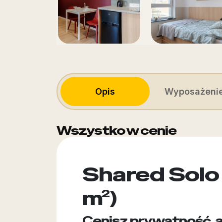
Opis
Wyposażeni
Wszystko w cenie
Shared Solo
m²)
Cenisz prywatność, a