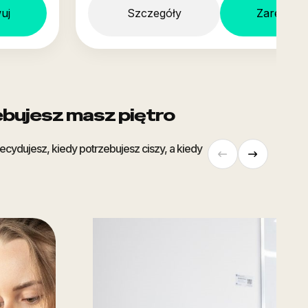
uj
Szczegóły
Zarezerw
bujesz masz piętro
cydujesz, kiedy potrzebujesz ciszy, a kiedy