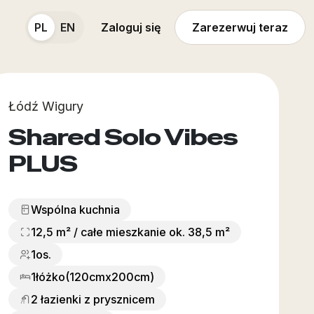
PL
EN
Zaloguj się
Zarezerwuj teraz
Łódź Wigury
Shared Solo Vibes
PLUS
Wspólna kuchnia
12,5 m² / całe mieszkanie ok. 38,5 m²
1os.
1
łóżko
(120cmx200cm)
2 łazienki z prysznicem