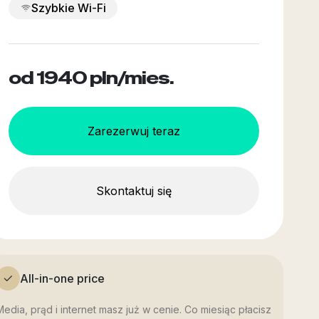
Szybkie Wi-Fi
od 1940
pln/mies.
Zarezerwuj teraz
Skontaktuj się
All-in-one price
Media, prąd i internet masz już w cenie. Co miesiąc płacisz