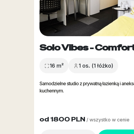
Solo Vibes - Comfor
16 m²
1 os. (1 łóżko)
Samodzielne studio z prywatną łazienką i anek
kuchennym.
od 1800 PLN
/ wszystko w cenie