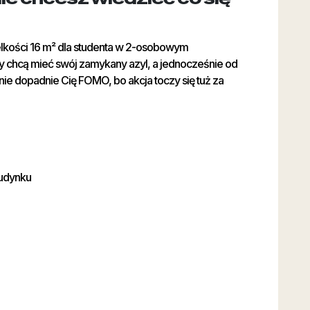
elkości 16 m² dla studenta w 2-osobowym
rzy chcą mieć swój zamykany azyl, a jednocześnie od
ie dopadnie Cię FOMO, bo akcja toczy się tuż za
budynku