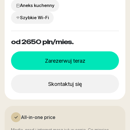
Aneks kuchenny
Szybkie Wi-Fi
od 2650
pln/mies.
Zarezerwuj teraz
Skontaktuj się
All-in-one price
Media, prąd i internet masz już w cenie. Co miesiąc