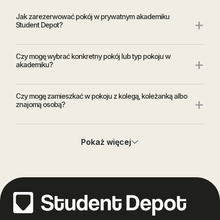
Jak zarezerwować pokój w prywatnym akademiku
+
Student Depot?
Czy mogę wybrać konkretny pokój lub typ pokoju w
+
akademiku?
Czy mogę zamieszkać w pokoju z kolegą, koleżanką albo
+
znajomą osobą?
Czy mogę zobaczyć pokój lub akademik przed
+
Pokaż więcej
podpisaniem umowy?
+
Co dostanę przy odbiorze pokoju?
Co zrobić, jeśli po wprowadzeniu zauważę usterkę w
+
pokoju?