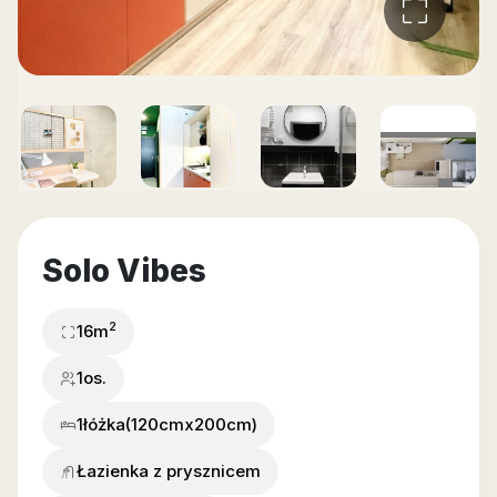
Solo Vibes
2
16
m
1os.
1
łóżka
(120cmx200cm)
Łazienka z prysznicem