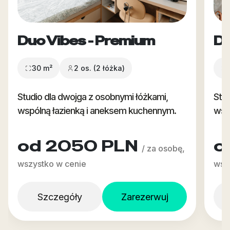
Duo Vibes - Premium
Du
30 m²
2 os. (2 łóżka)
Studio dla dwojga z osobnymi łóżkami,
Stud
wspólną łazienką i aneksem kuchennym.
wsp
od 2050 PLN
o
/ za osobę,
wszystko w cenie
wsz
Szczegóły
Zarezerwuj