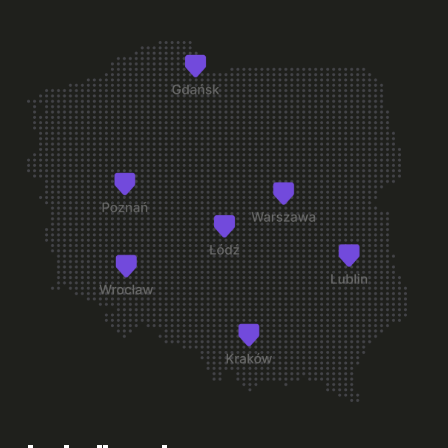
+
Czy mogę zmienić pokój po wprowadzeniu się?
+
Na jaki okres mogę wynająć pokój w Student Depot?
+
Co jest wliczone w cenę pokoju?
+
Czy pokoje w Student Depot są umeblowane?
+
Co znajduje się w wyposażeniu pokoju akademika?
+
Co warto zabrać ze sobą na start?