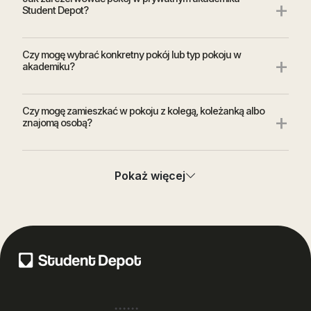
+
Student Depot?
Czy mogę wybrać konkretny pokój lub typ pokoju w
+
akademiku?
Czy mogę zamieszkać w pokoju z kolegą, koleżanką albo
+
znajomą osobą?
Czy mogę zobaczyć pokój lub akademik przed
+
Pokaż więcej
podpisaniem umowy?
+
Co dostanę przy odbiorze pokoju?
Co zrobić, jeśli po wprowadzeniu zauważę usterkę w
+
pokoju?