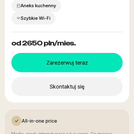
Aneks kuchenny
Szybkie Wi-Fi
od 2650
pln/mies.
Zarezerwuj teraz
Skontaktuj się
All-in-one price
Media, prąd i internet masz już w cenie. Co miesiąc