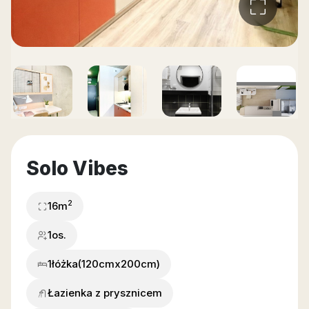
Solo Vibes
2
16
m
1os.
1
łóżka
(120cmx200cm)
Łazienka z prysznicem