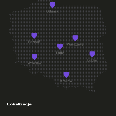
+
Czy mogę zmienić pokój po wprowadzeniu się?
+
Na jaki okres mogę wynająć pokój w Student Depot?
+
Co jest wliczone w cenę pokoju?
+
Czy pokoje w Student Depot są umeblowane?
+
Co znajduje się w wyposażeniu pokoju akademika?
+
Co warto zabrać ze sobą na start?
Lokalizacje
+
Czy w akademiku jest szybki internet?