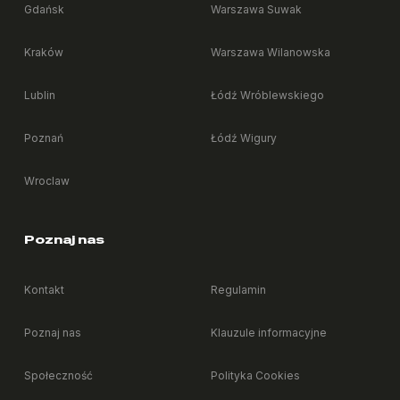
Gdańsk
Warszawa Suwak
Czy na miejscu można wypożyczyć odkurzacz, żelazko
Kraków
Warszawa Wilanowska
+
albo deskę do prasowania?
Lublin
Łódź Wróblewskiego
+
Jakie są zasady przyjmowania gości?
Poznań
Łódź Wigury
Wroclaw
+
Czy gość może zostać u mnie na noc?
Poznaj nas
Czy mogę palić papierosy w pokoju albo częściach
+
wspólnych?
Kontakt
Regulamin
+
Czy mogę mieszkać ze zwierzęciem?
Poznaj nas
Klauzule informacyjne
Społeczność
Polityka Cookies
+
Czy mogę udekorować pokój po swojemu?