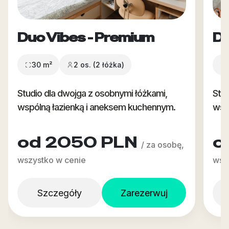
Duo Vibes - Premium
Du
30 m²
2 os. (2 łóżka)
Studio dla dwojga z osobnymi łóżkami,
Stud
wspólną łazienką i aneksem kuchennym.
wsp
od 2050 PLN
o
/ za osobę,
wszystko w cenie
wsz
Szczegóły
Zarezerwuj