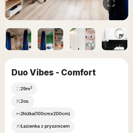
Duo Vibes - Comfort
2
29
m
2os.
2
łóżka
(100cmx200cm)
Łazienka z prysznicem