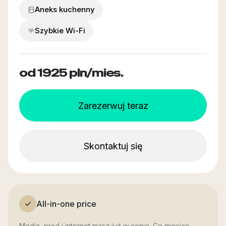
Aneks kuchenny
Szybkie Wi-Fi
od 1925
pln/mies.
Zarezerwuj teraz
Skontaktuj się
All-in-one price
Media, prąd i internet masz już w cenie. Co miesiąc