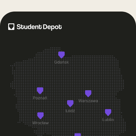
+
Co dostanę przy odbiorze pokoju?
Co zrobić, jeśli po wprowadzeniu zauważę usterkę w
+
pokoju?
+
Czy mogę zmienić pokój po wprowadzeniu się?
+
Na jaki okres mogę wynająć pokój w Student Depot?
+
Co jest wliczone w cenę pokoju?
+
Czy pokoje w Student Depot są umeblowane?