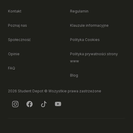
+
wspólnych?
Kontakt
Regulamin
+
Czy mogę mieszkać ze zwierzęciem?
Poznaj nas
Klauzule informacyjne
Społeczność
Polityka Cookies
+
Czy mogę udekorować pokój po swojemu?
Opinie
Polityka prywatności strony
www
+
Czy mogę przywieźć własne meble?
FAQ
Blog
+
Co zrobić, jeśli coś w pokoju przestanie działać?
2026 Student Depot © Wszystkie prawa zastrzeżone
+
Czy dostępna jest usługa sprzątania pokoju?
+
Czy mogę podnająć pokój, jeśli wyjeżdżam na jakiś czas?