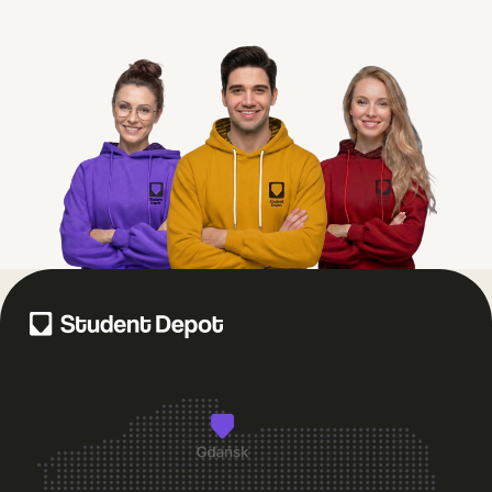
+
Czy w Student Depot obowiązuje cisza nocna?
+
Co zrobić, jeśli coś w pokoju przestanie działać?
+
Co zrobić, jeśli jestem nowy w mieście i nie znam jeszcze nikogo?
Czy w Student Depot organizowane są wydarzenia dla
+
mieszkańców?