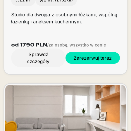
Studio dla dwojga z osobnymi łóżkami, wspólną
łazienką i aneksem kuchennym.
od 1790
PLN
/za osobę, wszystko w cenie
Sprawdź
Zarezerwuj teraz
szczegóły