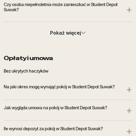
Czy osoba niepełnoletnia może zamieszkać w Student Depot
+
Suwak?
Czy mogę wybrać konkretny pokój lub typ pokoju w Student
+
Pokaż więcej
Depot Suwak?
Czy mogę zamieszkać w pokoju z kolegą, koleżanką albo
+
Opłaty i umowa
znajomą osobą?
Bez ukrytych haczyków
Czy mogę zobaczyć pokój lub akademik Student Depot Suwak
+
przed podpisaniem umowy?
+
Na jaki okres mogę wynająć pokój w Student Depot Suwak?
Kiedy mogę się wprowadzić do akademika Student Depot
+
+
Jak wygląda umowa na pokój w Student Depot Suwak?
Suwak?
Czy mogę wybrać termin przyjazdu i odbioru kluczy do Student
+
Ile wynosi depozyt za pokój w Student Depot Suwak?
+
Depot Suwak?