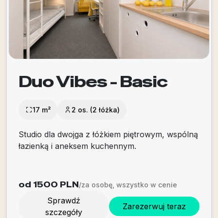
Duo Vibes - Basic
17 m²
2 os. (2 łóżka)
Studio dla dwojga z łóżkiem piętrowym, wspólną
łazienką i aneksem kuchennym.
od 1500
PLN
/za osobę, wszystko w cenie
Sprawdź
Zarezerwuj teraz
szczegóły