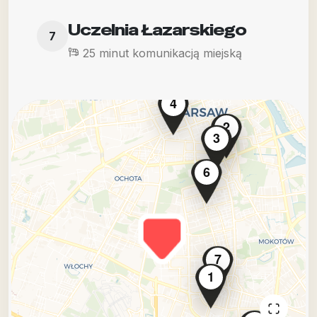
Uczelnia Łazarskiego
7
25 minut komunikacją miejską
4
2
3
6
7
1