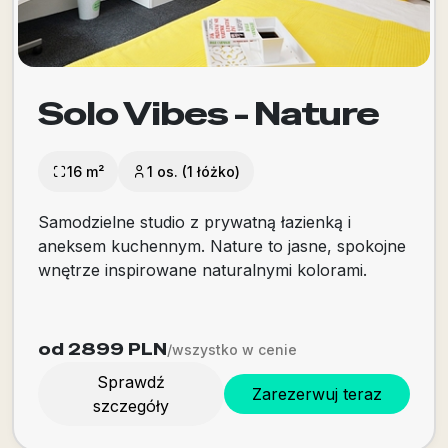
Solo Vibes - Nature
16 m²
1 os. (1 łóżko)
Samodzielne studio z prywatną łazienką i
aneksem kuchennym. Nature to jasne, spokojne
wnętrze inspirowane naturalnymi kolorami.
od 2899
PLN
/wszystko w cenie
Sprawdź
Zarezerwuj teraz
szczegóły