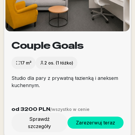
Couple Goals
17 m²
2 os. (1 łóżko)
Studio dla pary z prywatną łazienką i aneksem
kuchennym.
od 3200
PLN
/wszystko w cenie
Sprawdź
Zarezerwuj teraz
szczegóły