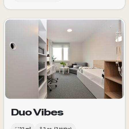
Duo Vibes
22 m²
2 os. (2 łóżka)